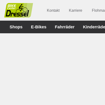
Kontakt
Karriere
Flohmar
Shops
E-Bikes
Fahrräder
Kinderräde