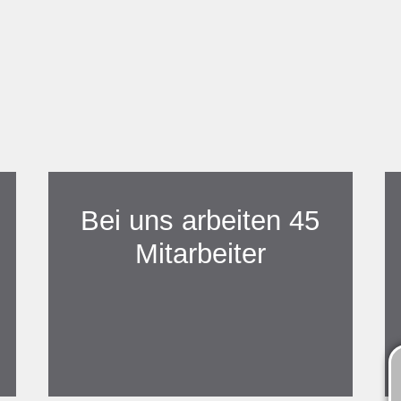
 ÜBER IHREN BESUC
EUEN BIKE CEN
Bei uns arbeiten 45
Mitarbeiter