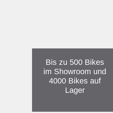
WIR FREUEN UNS
IN UNSEREM N
Bis zu 500 Bikes
im Showroom und
4000 Bikes auf
Lager