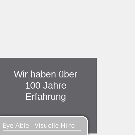
H
TER
Wir haben über
100 Jahre
Erfahrung