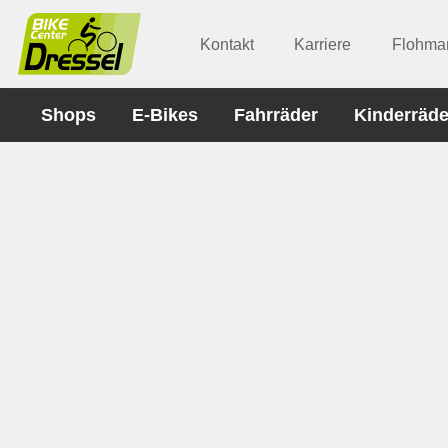
Kontakt
Karriere
Flohmar
Shops
E-Bikes
Fahrräder
Kinderräde