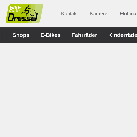
Kontakt
Karriere
Flohmar
Shops
E-Bikes
Fahrräder
Kinderräde