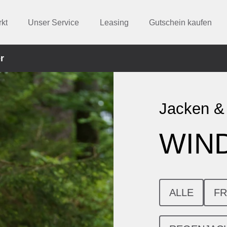
kt
Unser Service
Leasing
Gutschein kaufen
r
Jacken &
WIN
ALLE
FR