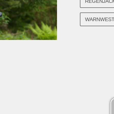
REGENJAC
WARNWES