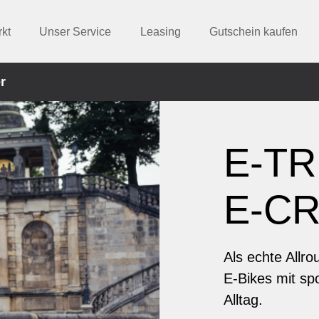
kt
Unser Service
Leasing
Gutschein kaufen
r
E-TR
E-C
Als echte Allr
E-Bikes mit spo
Alltag.