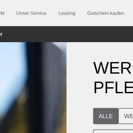
kt
Unser Service
Leasing
Gutschein kaufen
r
WER
PFL
ALLE
WE