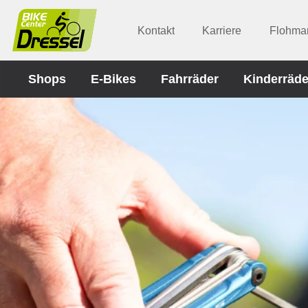
Kontakt
Karriere
Flohmar
Shops
E-Bikes
Fahrräder
Kinderräde