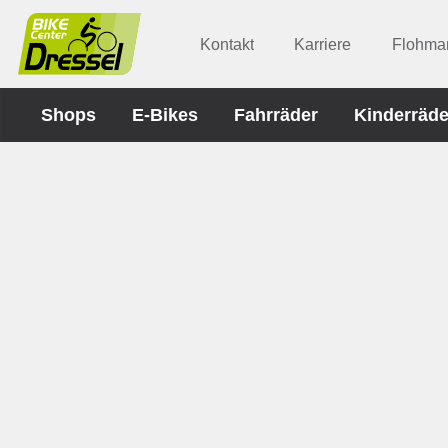
Kontakt
Karriere
Flohmar
Shops
E-Bikes
Fahrräder
Kinderräde