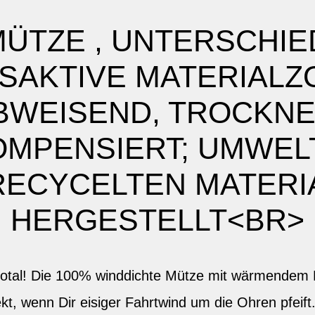
ÜTZE , UNTERSCHIE
SAKTIVE MATERIALZO
WEISEND, TROCKNET
OMPENSIERT; UMWEL
ECYCELTEN MATERIA
HERGESTELLT<BR>
total! Die 100% winddichte Mütze mit wärmendem 
kt, wenn Dir eisiger Fahrtwind um die Ohren pfeift