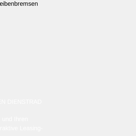
eibenbremsen
EN DIENSTRAD
n und Ihren
raktive Leasing-