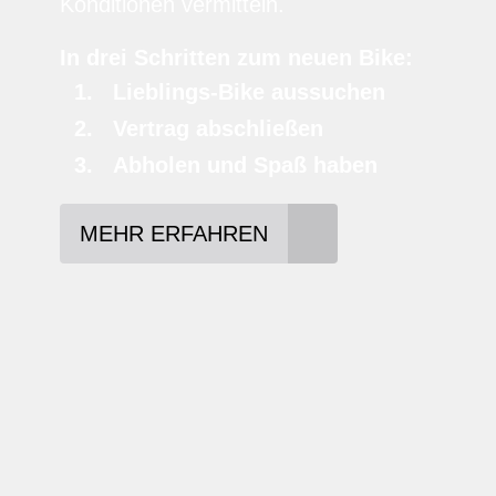
Konditionen vermitteln.
In drei Schritten zum neuen Bike:
Lieblings-Bike aussuchen
Vertrag abschließen
Abholen und Spaß haben
MEHR ERFAHREN