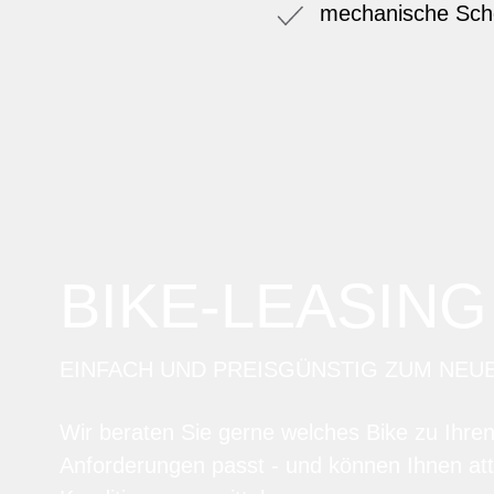
mechanische Sch
BIKE-LEASING
EINFACH UND PREISGÜNSTIG ZUM NEU
Wir beraten Sie gerne welches Bike zu Ihre
Anforderungen passt - und können Ihnen att